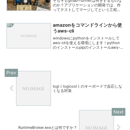
そもそもgitlab-runnerは何をするものな
のか？アプリケーションの開発では、作
ってテストしてマージしてという工程と
テストが通った成果物をステージングや
本番へリリースするという工程を頻繁に
繰り返し実行することになります。これ
amazonをコマンドラインから使
IT系
を継続的に...
うaws-cli
windowsにpythonをインストールして
aws-cliを使える環境にします！python
のインストールpipのインストールaws-
cliのインストールawsで設定するpython
のインストール1-(1)ダウンロード私の環
境は64bit...
logi ( logicool ) のキーボードで反応しな
くなる対策
RuntimeBroker.exeとは何ですか？