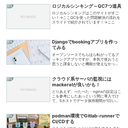
ロジカルシンキング～QC7つ道具
IT系
ロジカルシンキングはこのサイトがすご
い！→ここQCを使った問題解決の流れを
スライドで紹介されています！→ここ
Djangoでbookingアプリを作っ
IT系
てみる
オープンソースでちらほら転がってるブ
ッキングアプリですが、本気で使おうと
思うと課金しないと機能が使えなかった
り、思いどうりの動作をするものという
と、中々なくて、我慢して使うか開発し
てもらうかといった感じで、じゃぁ作っ
クラウド系サーバの監視には
IT系
てみようかなと思って始め...
mackerelが良いかも！
とりあえず、ぺたぺた・nginxの設定はこ
こを参考にしたあっという間に導入でけ
て、5ホストでデータ保持期間が1日いい
なら、Freeで使えるし、リアルタイムで
監視したい的な用途ならめっちゃつかえ
る！課金メニューは以下のような感じ。
podman環境でGitlab-runnerで
IT系
Trial ...
CI/CDする