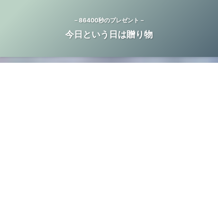
－86400秒のプレゼント－
今日という日は贈り物