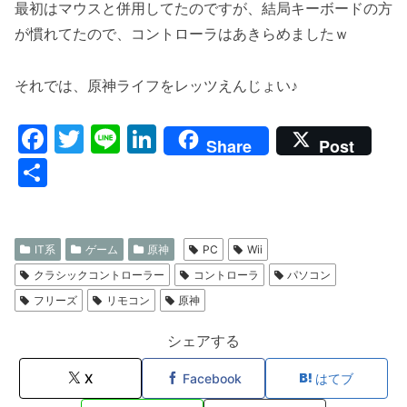
最初はマウスと併用してたのですが、結局キーボードの方
が慣れてたので、コントローラはあきらめましたｗ
それでは、原神ライフをレッツえんじょい♪
F
T
Li
Li
Share
Post
a
w
n
n
共
c
itt
e
k
有
e
er
e
b
dI
IT系
ゲーム
原神
PC
Wii
o
n
クラシックコントローラー
コントローラ
パソコン
フリーズ
リモコン
原神
o
k
シェアする
X
Facebook
はてブ