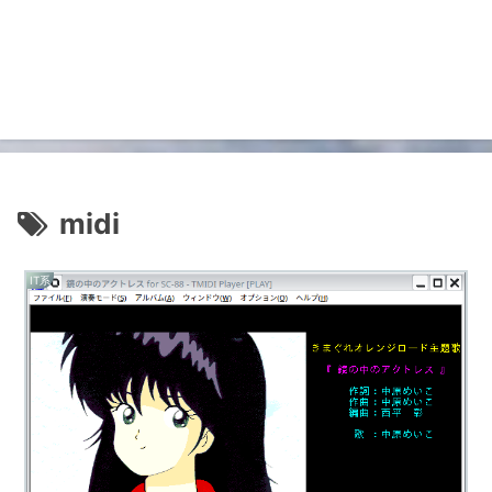
midi
IT系