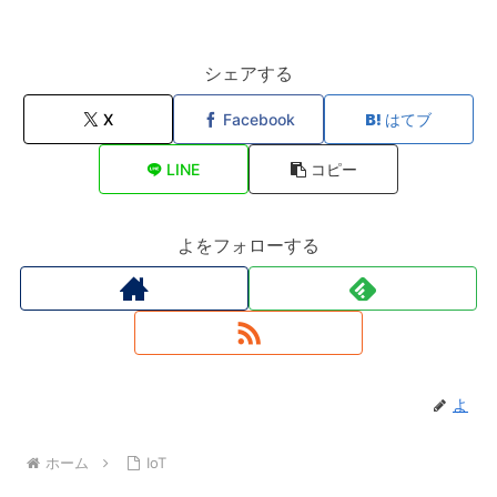
c
itt
e
k
有
e
er
e
b
dI
シェアする
o
n
X
Facebook
はてブ
o
LINE
コピー
k
よをフォローする
よ
ホーム
IoT