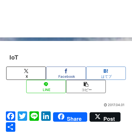
IoT
X
Facebook
はてブ
LINE
コピー
2017.04.01
F
T
Li
Li
Share
Post
a
w
n
n
共