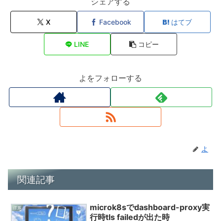
シェアする
o
X
Facebook
はてブ
k
LINE
コピー
よをフォローする
よ
関連記事
microk8sでdashboard-proxy実
IT系
行時tls failedが出た時