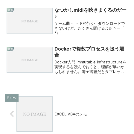
込みが出来ない・・・そんな時に以下の
スクリプトをどこかに仕掛けておけばOK
なつかしmidiを聴きまくるのだー
IT系
です...
♪
ゲーム曲・ ・ FF特化・ ダウンロードで
きないけど、たくさん聞けるよd(＾ー゜
*)・
Dockerで複数プロセスを扱う場
IT系
合
Docker入門 Immutable Infrastructureを
実現するを読んでおくと、理解が早いか
もしれません。電子書籍だとタブレット
一つで沢山持ち歩けるので便利ですよね
d(^ー゜*)概要ココでは、ubuntu で、
superviso...
EXCEL VBAのメモ