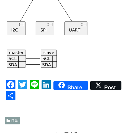
F
T
Li
Li
Share
Post
a
w
n
n
共
c
itt
e
k
有
e
er
e
b
dI
IT系
o
n