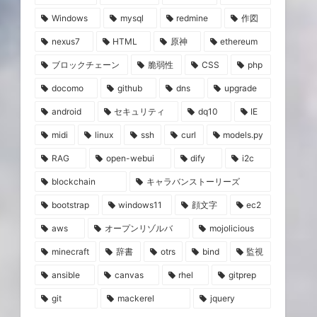
Windows
mysql
redmine
作図
nexus7
HTML
原神
ethereum
ブロックチェーン
脆弱性
CSS
php
docomo
github
dns
upgrade
android
セキュリティ
dq10
IE
midi
linux
ssh
curl
models.py
RAG
open-webui
dify
i2c
blockchain
キャラバンストーリーズ
bootstrap
windows11
顔文字
ec2
aws
オープンリゾルバ
mojolicious
minecraft
辞書
otrs
bind
監視
ansible
canvas
rhel
gitprep
git
mackerel
jquery