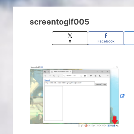
screentogif005
X
Facebook