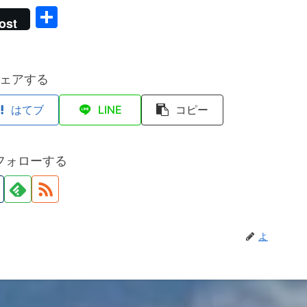
共
ost
有
ェアする
はてブ
LINE
コピー
フォローする
よ