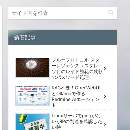
新着記事
ブループロトコル スタ
ーレゾナンス（スタレ
ゾ）のレイド蝕花の残影
のパスワード処理
RAG不要！OpenWebUI
とOllamaで作る
Redmine AIエージェン
ト
Linuxサーバでpingがな
いがIPの到達を確認した
い時