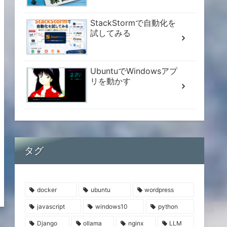
StackStormで自動化を
試してみる
UbuntuでWindowsアプ
リを動かす
タグ
docker
ubuntu
wordpress
javascript
windows10
python
Django
ollama
nginx
LLM