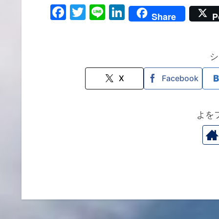
F
T
Li
Li
Share
P
a
w
n
n
c
itt
e
k
e
er
e
シ
b
dI
X
Facebook
o
n
o
よを
k