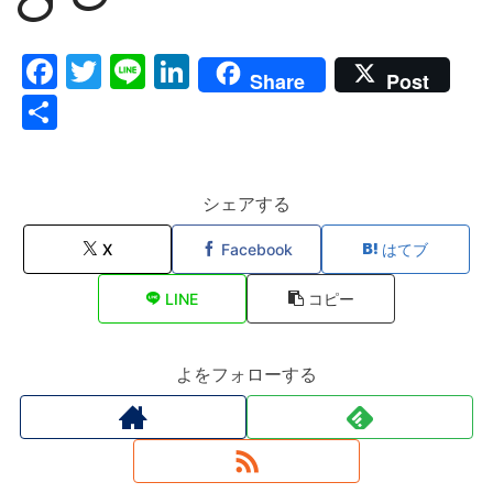
F
T
Li
Li
Share
Post
a
w
n
n
共
c
itt
e
k
有
e
er
e
b
dI
シェアする
o
n
X
Facebook
はてブ
o
LINE
コピー
k
よをフォローする