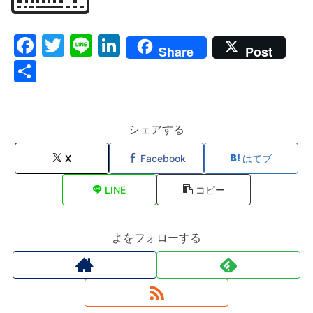
F
T
Li
Li
Share
Post
a
w
n
n
共
c
itt
e
k
有
e
er
e
b
dI
シェアする
o
n
X
Facebook
はてブ
o
LINE
コピー
k
よをフォローする