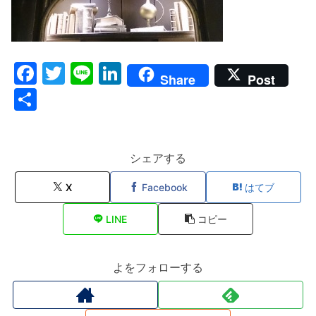
F
T
Li
Li
Share
Post
a
w
n
n
共
c
itt
e
k
有
e
er
e
b
dI
シェアする
o
n
X
Facebook
はてブ
o
LINE
コピー
k
よをフォローする