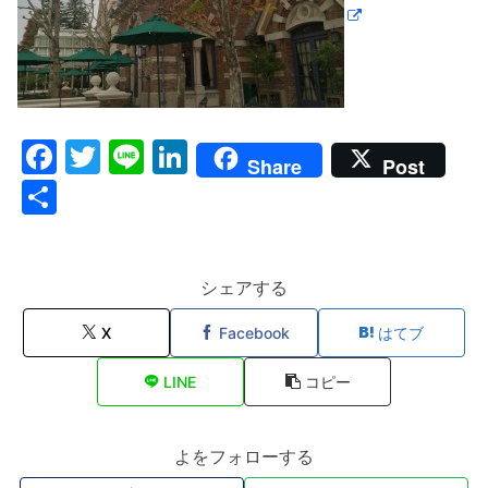
F
T
Li
Li
Share
Post
a
w
n
n
共
c
itt
e
k
有
e
er
e
b
dI
シェアする
o
n
X
Facebook
はてブ
o
LINE
コピー
k
よをフォローする