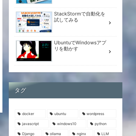
StackStormで自動化を
試してみる
UbuntuでWindowsアプ
リを動かす
タグ
docker
ubuntu
wordpress
javascript
windows10
python
Django
ollama
nginx
LLM