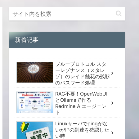
新着記事
ブループロトコル スタ
ーレゾナンス（スタレ
ゾ）のレイド蝕花の残影
のパスワード処理
RAG不要！OpenWebUI
とOllamaで作る
Redmine AIエージェン
ト
Linuxサーバでpingがな
いがIPの到達を確認した
い時