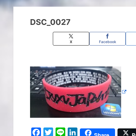
DSC_0027
X
Facebook
F
T
Li
Li
Share
P