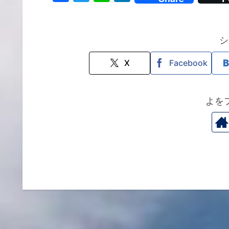
a
w
n
n
c
itt
e
k
e
er
e
シ
b
dI
X
Facebook
o
n
o
よを
k