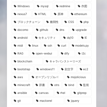
Windows
mysql
redmine
作図
nexus7
HTML
原神
ethereum
ブロックチェーン
脆弱性
CSS
php
docomo
github
dns
upgrade
android
セキュリティ
dq10
IE
midi
linux
ssh
curl
models.py
RAG
open-webui
dify
i2c
blockchain
キャラバンストーリーズ
bootstrap
windows11
顔文字
ec2
aws
オープンリゾルバ
mojolicious
minecraft
辞書
otrs
bind
監視
ansible
canvas
rhel
gitprep
git
mackerel
jquery