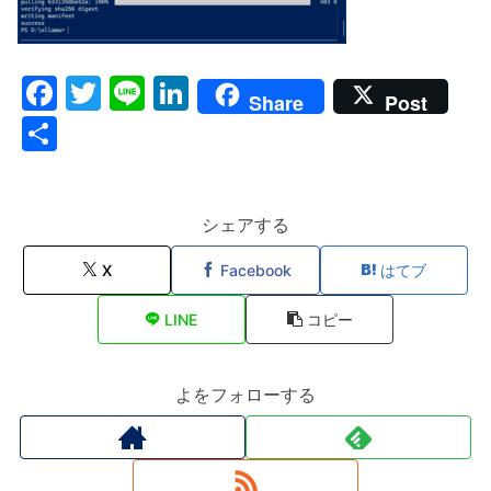
F
T
Li
Li
Share
Post
a
w
n
n
共
c
itt
e
k
有
e
er
e
b
dI
シェアする
o
n
X
Facebook
はてブ
o
LINE
コピー
k
よをフォローする