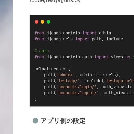
/code/testprj/urls.py
from
 django.contrib 
import
 admin
from
 django.urls 
import
 path, include
# auth
from
 django.contrib.auth 
import
 views 
as
 
urlpatterns = [
    path(
'admin/'
, admin.site.urls),
    path(
'testapp/'
, include(
'testapp.url
    path(
'accounts/login/'
, auth_views.Lo
    path(
'accounts/logout/'
, auth_views.L
]
アプリ側の設定