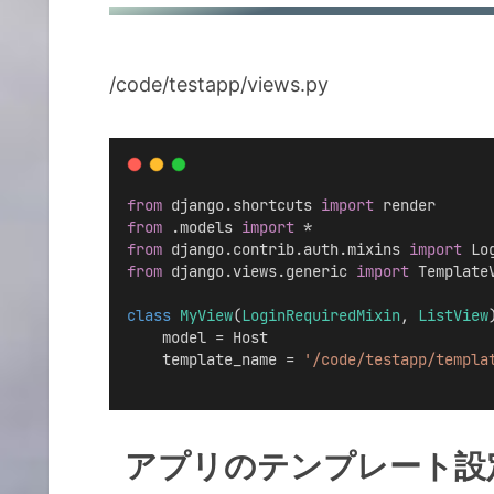
/code/testapp/views.py
from
 django.shortcuts 
import
 render
from
 .models 
import
 *
from
 django.contrib.auth.mixins 
import
 Lo
from
 django.views.generic 
import
 Template
class
MyView
(
LoginRequiredMixin
, 
ListView
    model = Host
    template_name = 
'/code/testapp/templa
アプリのテンプレート設