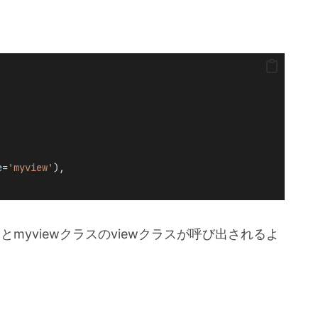
e
=
'myview'
),
スするとmyviewクラスのviewクラスが呼び出されるよ