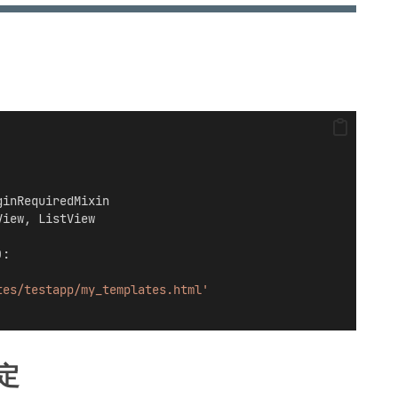
ginRequiredMixin
View, ListView
):
tes/testapp/my_templates.html'
定