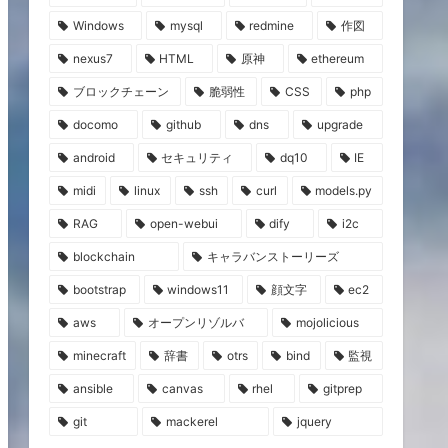
Windows
mysql
redmine
作図
nexus7
HTML
原神
ethereum
ブロックチェーン
脆弱性
CSS
php
docomo
github
dns
upgrade
android
セキュリティ
dq10
IE
midi
linux
ssh
curl
models.py
RAG
open-webui
dify
i2c
blockchain
キャラバンストーリーズ
bootstrap
windows11
顔文字
ec2
aws
オープンリゾルバ
mojolicious
minecraft
辞書
otrs
bind
監視
ansible
canvas
rhel
gitprep
git
mackerel
jquery