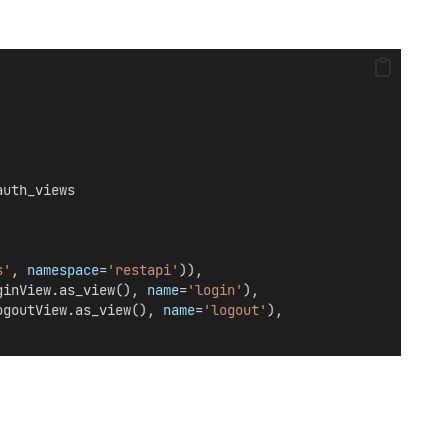
auth_views
s'
, 
namespace
=
'restapi'
)),
ginView.as_view(), 
name
=
'login'
),
ogoutView.as_view(), 
name
=
'logout'
),