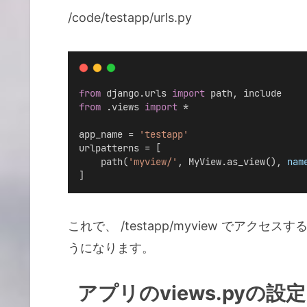
/code/testapp/urls.py
from
 django.urls 
import
 path, include
from
 .views 
import
 *
app_name = 
'testapp'
urlpatterns = [
    path(
'myview/'
, MyView.as_view(), 
nam
]
これで、 /testapp/myview でアクセ
うになります。
アプリのviews.pyの設定