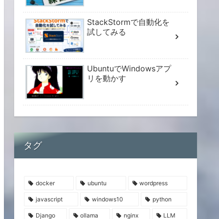
StackStormで自動化を
試してみる
UbuntuでWindowsアプ
リを動かす
タグ
docker
ubuntu
wordpress
javascript
windows10
python
Django
ollama
nginx
LLM