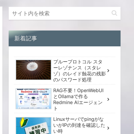
新着記事
ブループロトコル スタ
ーレゾナンス（スタレ
ゾ）のレイド蝕花の残影
のパスワード処理
RAG不要！OpenWebUI
とOllamaで作る
Redmine AIエージェン
ト
Linuxサーバでpingがな
いがIPの到達を確認した
い時