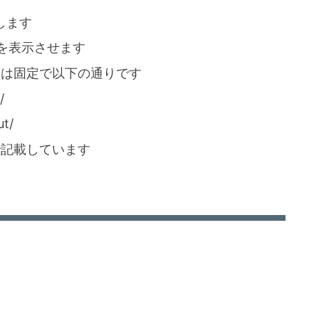
とします
覧を表示させます
スは固定で以下の通りです
/
t/
で記載しています