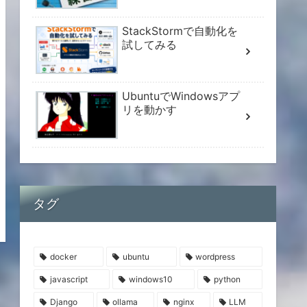
StackStormで自動化を
試してみる
UbuntuでWindowsアプ
リを動かす
タグ
docker
ubuntu
wordpress
javascript
windows10
python
Django
ollama
nginx
LLM