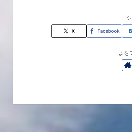
a
w
n
n
c
itt
e
k
e
er
e
シ
b
dI
X
Facebook
o
n
o
よを
k