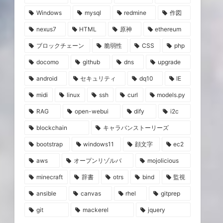
Windows
mysql
redmine
作図
nexus7
HTML
原神
ethereum
ブロックチェーン
脆弱性
CSS
php
docomo
github
dns
upgrade
android
セキュリティ
dq10
IE
midi
linux
ssh
curl
models.py
RAG
open-webui
dify
i2c
blockchain
キャラバンストーリーズ
bootstrap
windows11
顔文字
ec2
aws
オープンリゾルバ
mojolicious
minecraft
辞書
otrs
bind
監視
ansible
canvas
rhel
gitprep
git
mackerel
jquery