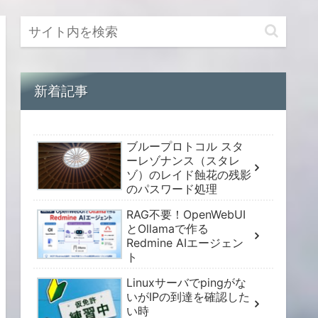
新着記事
ブループロトコル スタ
ーレゾナンス（スタレ
ゾ）のレイド蝕花の残影
のパスワード処理
RAG不要！OpenWebUI
とOllamaで作る
Redmine AIエージェン
ト
Linuxサーバでpingがな
いがIPの到達を確認した
い時