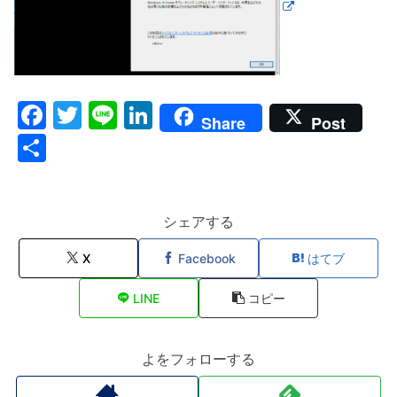
F
T
Li
Li
Share
Post
a
w
n
n
共
c
itt
e
k
有
e
er
e
b
dI
シェアする
o
n
X
Facebook
はてブ
o
LINE
コピー
k
よをフォローする