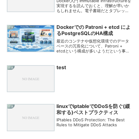
Docker入門 Immutable Infrastructureを
実現するを読んでおくと、理解が早いか
もしれません。電子書籍だとタブレット
一つで沢山持ち歩けるので便利ですよね
d(^ー゜*)概要ココでは、ubuntu で、
superviso...
Dockerでの Patroni + etcd によ
IT系
るPostgreSQLのHA構成
最近のコンテナや仮想化環境でのデータ
ベースの冗長化について、Patroni +
etcdという構成が多いようだという事で
早速勉強してみました！イメージは以下
のような構成です。etcdでは
SSOT（Single Source of Truth...
test
IT系
linuxでiptableでDDoSを防ぐ(緩
IT系
和する)ベストプラクティス
IPtables DDoS Protection: The Best
Rules to Mitigate DDoS Attacks