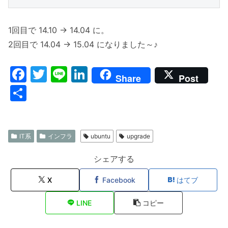
1回目で 14.10 -> 14.04 に。
2回目で 14.04 -> 15.04 になりました～♪
F
T
Li
Li
Share
Post
a
w
n
n
共
c
itt
e
k
有
e
er
e
b
dI
IT系
インフラ
ubuntu
upgrade
o
n
シェアする
o
X
Facebook
はてブ
k
LINE
コピー