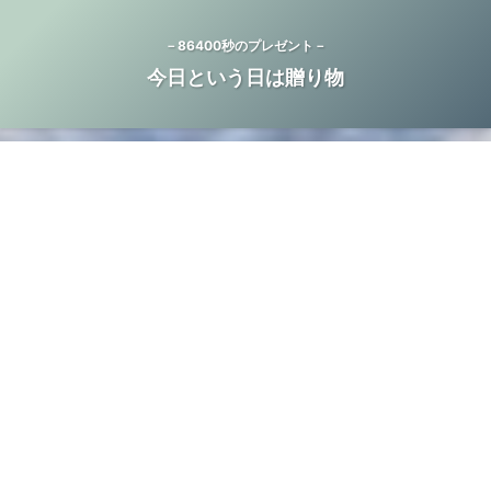
－86400秒のプレゼント－
今日という日は贈り物