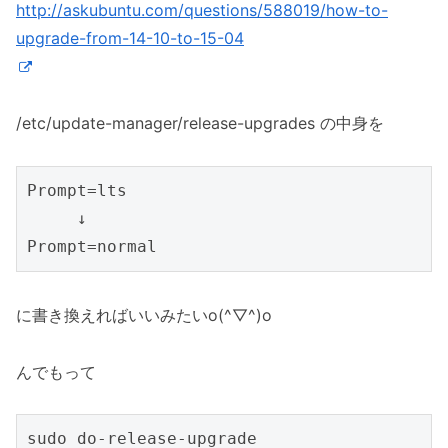
http://askubuntu.com/questions/588019/how-to-
upgrade-from-14-10-to-15-04
/etc/update-manager/release-upgrades の中身を
Prompt=lts

     ↓

に書き換えればいいみたいo(^▽^)o
んでもって