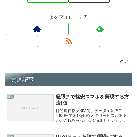
よをフォローする
よ
関連記事
極限まで格安スマホを実現する方
IT系
法(仮
目的現在格安SIMで、データ＋音声で
1600円で3GByteなどのサービスがある
が、これをもっと安く済ませたいという
のが目的です。概要SIMの入ってないス
マホをゲットします。スマホでなくと
も、Wifi端末で喋れてSIPクライアントが
ULのドットを消す/画像にする
IT系