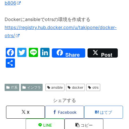
b806
Dockerにansibleでotrsの環境を作成する
https://registry.hub.docker.com/u/takipone/docker-
otrs/
F
T
Li
Li
Share
Post
a
w
n
n
共
c
itt
e
k
有
e
er
e
b
dI
IT系
インフラ
ansible
docker
otrs
o
n
シェアする
o
X
Facebook
はてブ
k
LINE
コピー