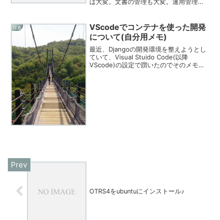
は大変。文書の管理も大変。運用管理ツ
ールなどですでに接続状態はもってるの
になぁ・・・といった時に朗報です。
vis.jsという素晴らしいツールがありま
VScodeでコンテナを使った開発
IT系
す！vis...
について(自分用メモ)
最近、Djangoの開発環境を整えようとし
ていて、Visual Stuido Code(以降
VScode)の設定で躓いたのでそのメモを
自分の為に残したものです。解決法が見
つかったらこのメモは修正します～対象
と環境対象Ubuntu22.04...
OTRS4をubuntuにインストール♪