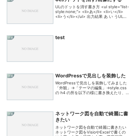
インスト...
ULのドットを消す書き方 <ul style="list-
style:none;"> <li>あ</li> <li>い</li>
<li>う</li></ul> 出力結果 あ い うULの
ドットを画像にする書き方<ul> <li
style...
test
IT系
WordPressで見出しを装飾した
IT系
WordPressで見出しを装飾してみました
「外観」→「テーマの編集」→style.css
の h4 の所を以下の様に書き換えたり、
付け足したりしました。 .entry-content
h4, .entry-summary h4, .page...
ネットワーク図を自動で綺麗に書
IT系
きたい
ネットワーク図を自動で綺麗に書きたい
ネットワーク図をVisioやExcelで書くの