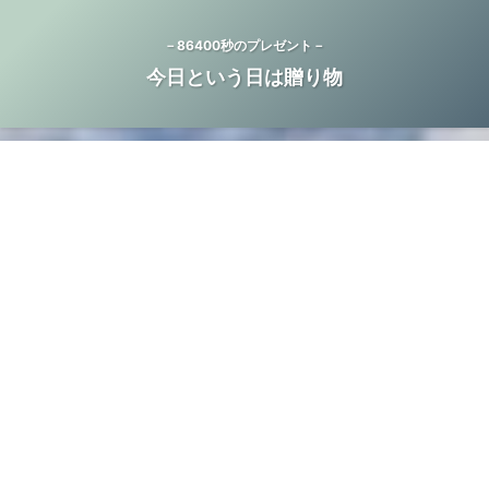
－86400秒のプレゼント－
今日という日は贈り物