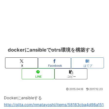
dockerにansibleでotrs環境を構築する
X
Facebook
はてブ
LINE
コピー
2015.04.16
2017.12.23
Dockerにansibleする
http://qiita.com/nmatayoshi/items/58183cba4d98a151