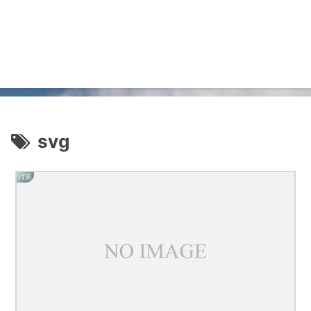
svg
IT系