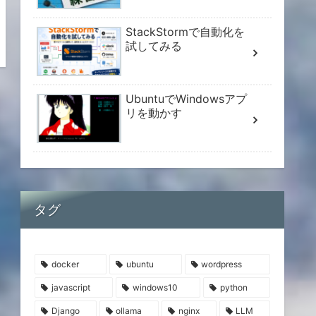
StackStormで自動化を
試してみる
UbuntuでWindowsアプ
リを動かす
タグ
docker
ubuntu
wordpress
javascript
windows10
python
Django
ollama
nginx
LLM