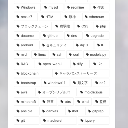
Windows
mysql
redmine
作図
nexus7
HTML
原神
ethereum
ブロックチェーン
脆弱性
CSS
php
docomo
github
dns
upgrade
android
セキュリティ
dq10
IE
midi
linux
ssh
curl
models.py
RAG
open-webui
dify
i2c
blockchain
キャラバンストーリーズ
bootstrap
windows11
顔文字
ec2
aws
オープンリゾルバ
mojolicious
minecraft
辞書
otrs
bind
監視
ansible
canvas
rhel
gitprep
git
mackerel
jquery