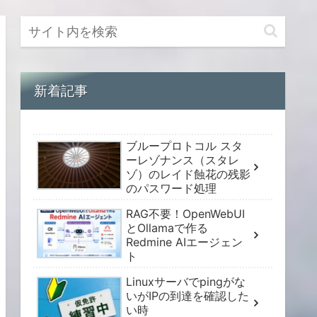
新着記事
ブループロトコル スタ
ーレゾナンス（スタレ
ゾ）のレイド蝕花の残影
のパスワード処理
RAG不要！OpenWebUI
とOllamaで作る
Redmine AIエージェン
ト
Linuxサーバでpingがな
いがIPの到達を確認した
い時