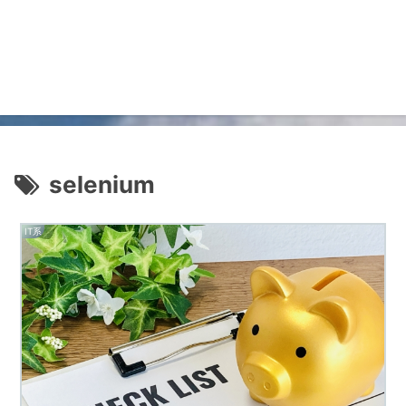
selenium
IT系