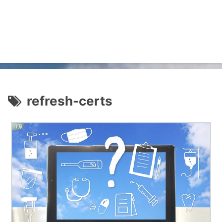
refresh-certs
IT系