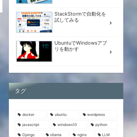
StackStormで自動化を
試してみる
UbuntuでWindowsアプ
リを動かす
タグ
docker
ubuntu
wordpress
javascript
windows10
python
Django
ollama
nginx
LLM