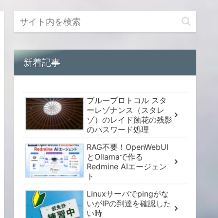
新着記事
ブループロトコル スタ
ーレゾナンス（スタレ
ゾ）のレイド蝕花の残影
のパスワード処理
RAG不要！OpenWebUI
とOllamaで作る
Redmine AIエージェン
ト
Linuxサーバでpingがな
いがIPの到達を確認した
い時