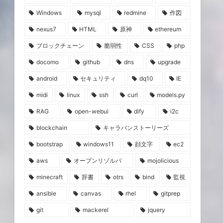
Windows
mysql
redmine
作図
nexus7
HTML
原神
ethereum
ブロックチェーン
脆弱性
CSS
php
docomo
github
dns
upgrade
android
セキュリティ
dq10
IE
midi
linux
ssh
curl
models.py
RAG
open-webui
dify
i2c
blockchain
キャラバンストーリーズ
bootstrap
windows11
顔文字
ec2
aws
オープンリゾルバ
mojolicious
minecraft
辞書
otrs
bind
監視
ansible
canvas
rhel
gitprep
git
mackerel
jquery