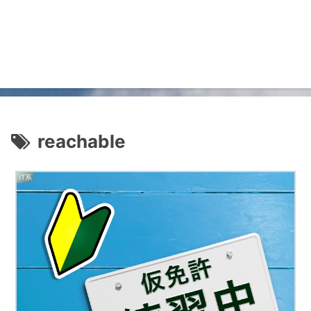
reachable
IT系