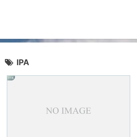
IPA
IT系