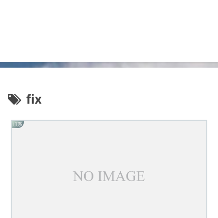
fix
IT系