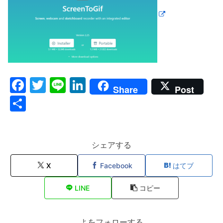
F
T
Li
Li
Share
Post
a
w
n
n
共
c
itt
e
k
有
e
er
e
b
dI
シェアする
o
n
X
Facebook
はてブ
o
LINE
コピー
k
よをフォローする