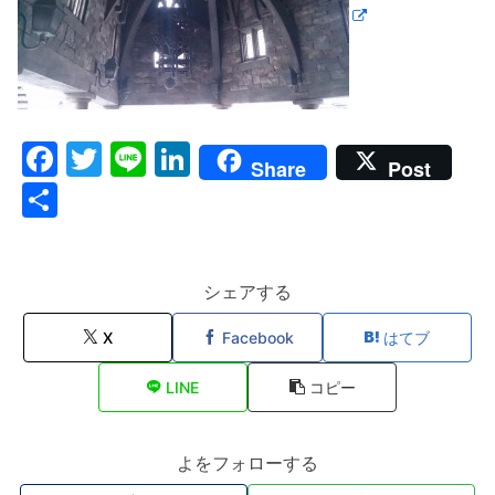
F
T
Li
Li
Share
Post
a
w
n
n
共
c
itt
e
k
有
e
er
e
b
dI
シェアする
o
n
X
Facebook
はてブ
o
LINE
コピー
k
よをフォローする