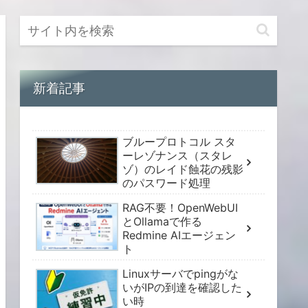
新着記事
ブループロトコル スタ
ーレゾナンス（スタレ
ゾ）のレイド蝕花の残影
のパスワード処理
RAG不要！OpenWebUI
とOllamaで作る
Redmine AIエージェン
ト
Linuxサーバでpingがな
いがIPの到達を確認した
い時