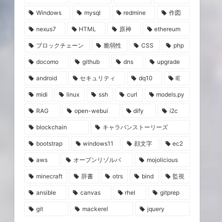
Windows
mysql
redmine
作図
nexus7
HTML
原神
ethereum
ブロックチェーン
脆弱性
CSS
php
docomo
github
dns
upgrade
android
セキュリティ
dq10
IE
midi
linux
ssh
curl
models.py
RAG
open-webui
dify
i2c
blockchain
キャラバンストーリーズ
bootstrap
windows11
顔文字
ec2
aws
オープンリゾルバ
mojolicious
minecraft
辞書
otrs
bind
監視
ansible
canvas
rhel
gitprep
git
mackerel
jquery