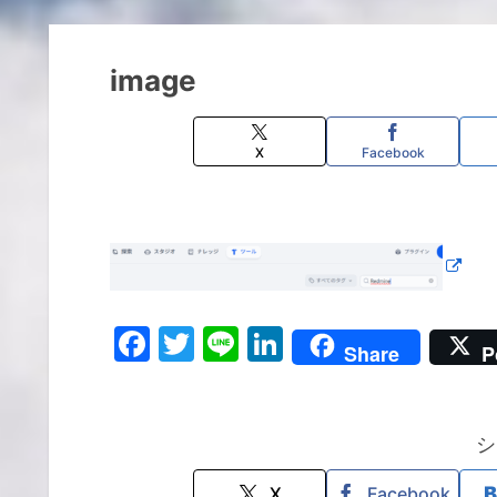
image
X
Facebook
F
T
Li
Li
Share
P
a
w
n
n
c
itt
e
k
e
er
e
シ
b
dI
X
Facebook