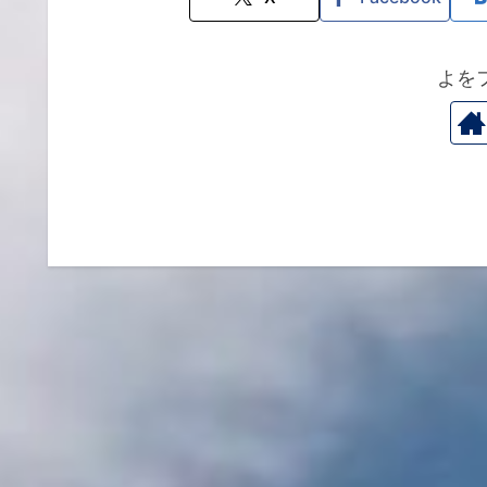
o
n
o
よを
k