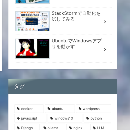
StackStormで自動化を
試してみる
UbuntuでWindowsアプ
リを動かす
タグ
docker
ubuntu
wordpress
javascript
windows10
python
Django
ollama
nginx
LLM