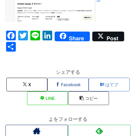
F
T
Li
Li
Share
Post
a
w
n
n
共
c
itt
e
k
有
e
er
e
b
dI
シェアする
o
n
X
Facebook
はてブ
o
LINE
コピー
k
よをフォローする