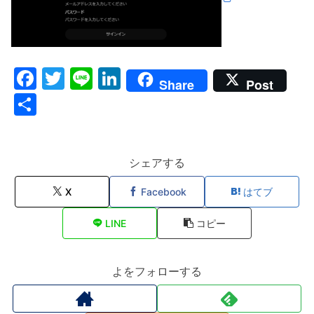
F
T
Li
Li
Share
Post
a
w
n
n
共
c
itt
e
k
有
e
er
e
b
dI
シェアする
o
n
X
Facebook
はてブ
o
LINE
コピー
k
よをフォローする