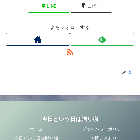
o
LINE
コピー
k
よをフォローする
よ
今日という日は贈り物
ホーム
プライバシーポリシー
今日という日は贈り物
お問い合わせ