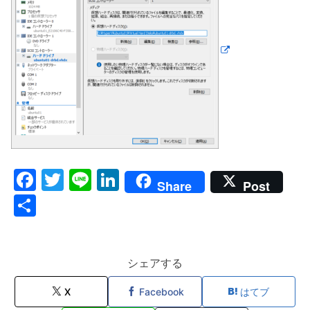
F
T
Li
Li
Share
Post
a
w
n
n
共
c
itt
e
k
有
e
er
e
b
dI
シェアする
o
n
X
Facebook
はてブ