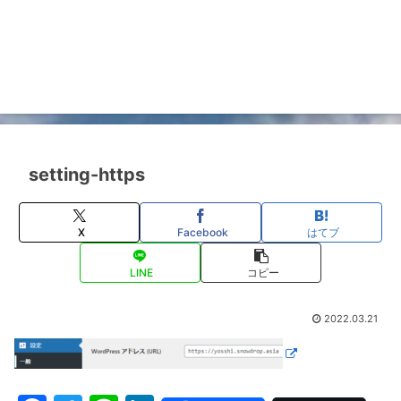
setting-https
X
Facebook
はてブ
LINE
コピー
2022.03.21