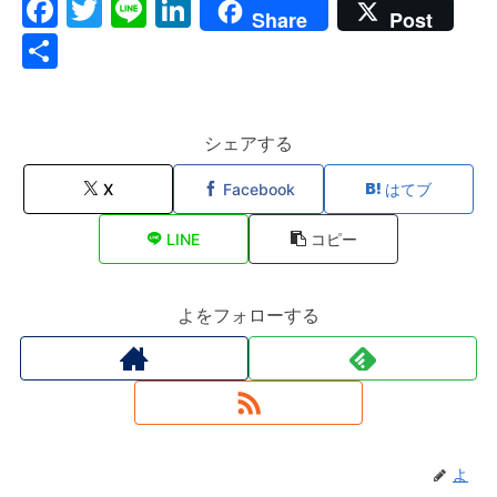
F
T
Li
Li
Share
Post
a
w
n
n
共
c
itt
e
k
有
e
er
e
b
dI
シェアする
o
n
X
Facebook
はてブ
o
LINE
コピー
k
よをフォローする
よ