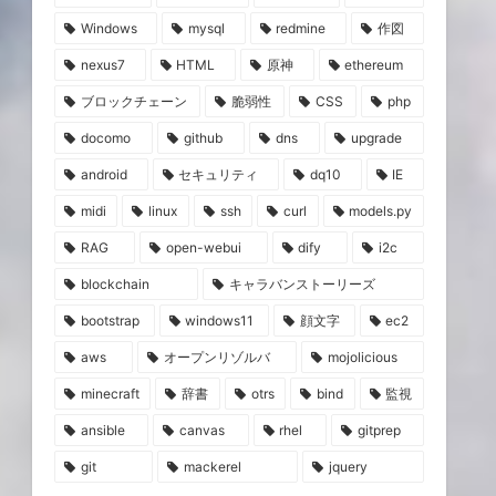
Windows
mysql
redmine
作図
nexus7
HTML
原神
ethereum
ブロックチェーン
脆弱性
CSS
php
docomo
github
dns
upgrade
android
セキュリティ
dq10
IE
midi
linux
ssh
curl
models.py
RAG
open-webui
dify
i2c
blockchain
キャラバンストーリーズ
bootstrap
windows11
顔文字
ec2
aws
オープンリゾルバ
mojolicious
minecraft
辞書
otrs
bind
監視
ansible
canvas
rhel
gitprep
git
mackerel
jquery