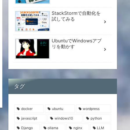
StackStormで自動化を
試してみる
UbuntuでWindowsアプ
リを動かす
タグ
docker
ubuntu
wordpress
javascript
windows10
python
Django
ollama
nginx
LLM