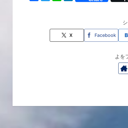
a
w
n
n
c
itt
e
k
e
er
e
シ
b
dI
X
Facebook
o
n
o
よを
k