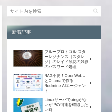
新着記事
ブループロトコル スタ
ーレゾナンス（スタレ
ゾ）のレイド蝕花の残影
のパスワード処理
RAG不要！OpenWebUI
とOllamaで作る
Redmine AIエージェン
ト
Linuxサーバでpingがな
いがIPの到達を確認した
い時