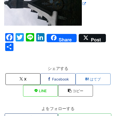
F
T
Li
Li
Share
Post
a
w
n
n
共
c
itt
e
k
有
e
er
e
b
dI
シェアする
o
n
X
Facebook
はてブ
o
LINE
コピー
k
よをフォローする