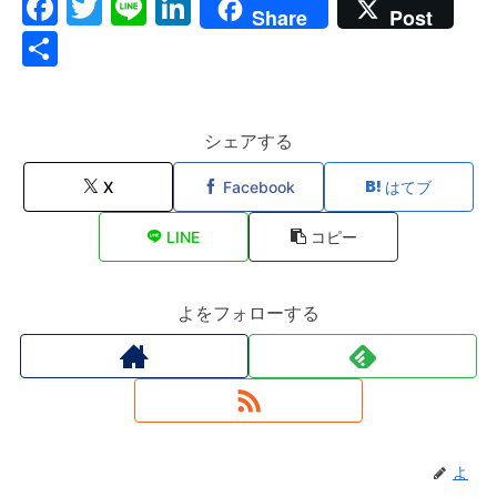
F
T
Li
Li
Share
Post
a
w
n
n
共
c
itt
e
k
有
e
er
e
b
dI
シェアする
o
n
X
Facebook
はてブ
o
LINE
コピー
k
よをフォローする
よ