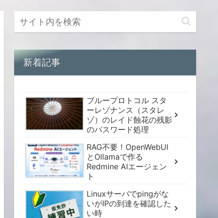
新着記事
ブループロトコル スタ
ーレゾナンス（スタレ
ゾ）のレイド蝕花の残影
のパスワード処理
RAG不要！OpenWebUI
とOllamaで作る
Redmine AIエージェン
ト
Linuxサーバでpingがな
いがIPの到達を確認した
い時