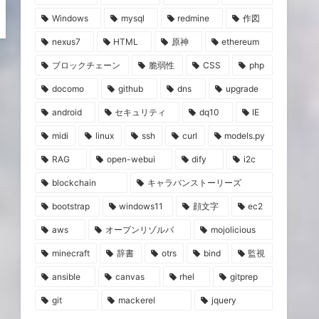
Windows
mysql
redmine
作図
nexus7
HTML
原神
ethereum
ブロックチェーン
脆弱性
CSS
php
docomo
github
dns
upgrade
android
セキュリティ
dq10
IE
midi
linux
ssh
curl
models.py
RAG
open-webui
dify
i2c
blockchain
キャラバンストーリーズ
bootstrap
windows11
顔文字
ec2
aws
オープンリゾルバ
mojolicious
minecraft
辞書
otrs
bind
監視
ansible
canvas
rhel
gitprep
git
mackerel
jquery