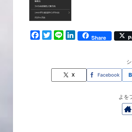
F
T
Li
Li
Share
P
a
w
n
n
c
itt
e
k
e
er
e
シ
b
dI
X
Facebook
o
n
o
よを
k