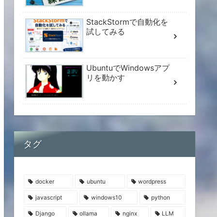
StackStormで自動化を
試してみる
UbuntuでWindowsアプ
リを動かす
タグ
docker
ubuntu
wordpress
javascript
windows10
python
Django
ollama
nginx
LLM