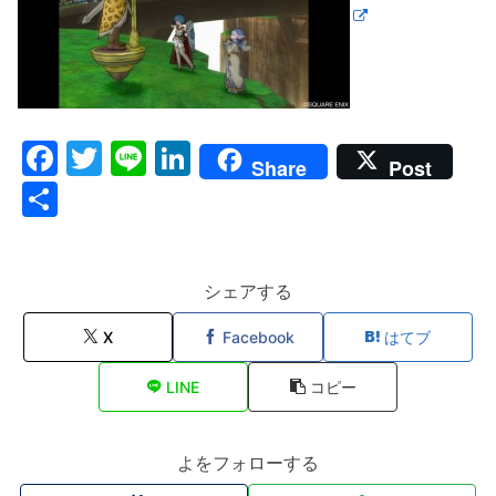
F
T
Li
Li
Share
Post
a
w
n
n
共
c
itt
e
k
有
e
er
e
b
dI
シェアする
o
n
X
Facebook
はてブ
o
LINE
コピー
k
よをフォローする