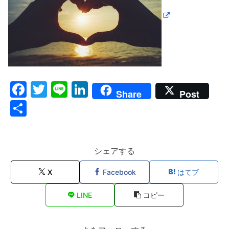
F
T
Li
Li
Share
Post
a
w
n
n
共
c
itt
e
k
有
e
er
e
b
dI
シェアする
o
n
X
Facebook
はてブ
o
LINE
コピー
k