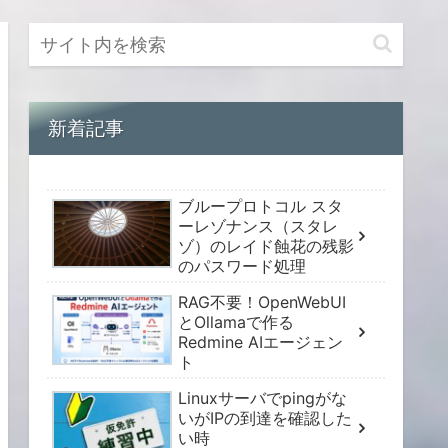
新着記事
ブループロトコル スタ
ーレゾナンス（スタレ
ゾ）のレイド蝕花の残影
のパスワード処理
RAG不要！OpenWebUI
とOllamaで作る
Redmine AIエージェン
ト
Linuxサーバでpingがな
いがIPの到達を確認した
い時