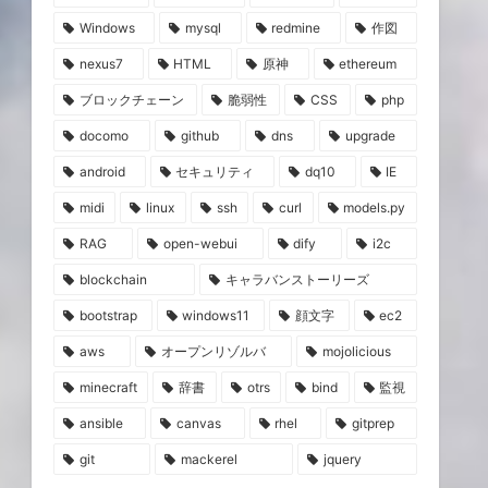
Windows
mysql
redmine
作図
nexus7
HTML
原神
ethereum
ブロックチェーン
脆弱性
CSS
php
docomo
github
dns
upgrade
android
セキュリティ
dq10
IE
midi
linux
ssh
curl
models.py
RAG
open-webui
dify
i2c
blockchain
キャラバンストーリーズ
bootstrap
windows11
顔文字
ec2
aws
オープンリゾルバ
mojolicious
minecraft
辞書
otrs
bind
監視
ansible
canvas
rhel
gitprep
git
mackerel
jquery