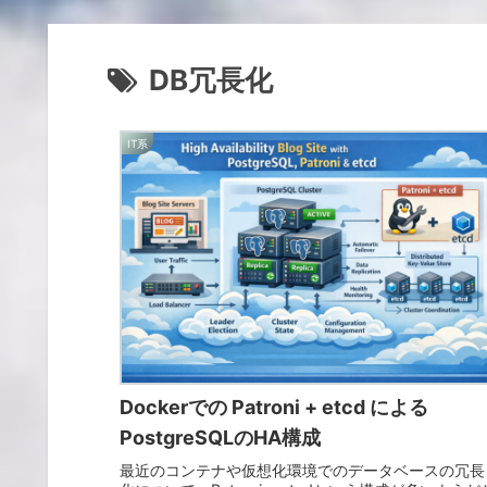
DB冗長化
IT系
Dockerでの Patroni + etcd による
PostgreSQLのHA構成
最近のコンテナや仮想化環境でのデータベースの冗長