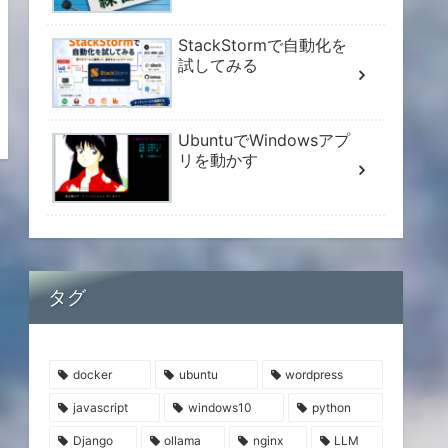
StackStormで自動化を
試してみる
UbuntuでWindowsアプ
リを動かす
タグ
docker
ubuntu
wordpress
javascript
windows10
python
Django
ollama
nginx
LLM