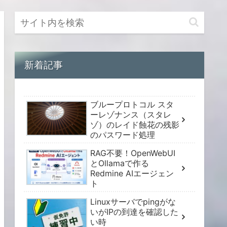
新着記事
ブループロトコル スタ
ーレゾナンス（スタレ
ゾ）のレイド蝕花の残影
のパスワード処理
RAG不要！OpenWebUI
とOllamaで作る
Redmine AIエージェン
ト
Linuxサーバでpingがな
いがIPの到達を確認した
い時