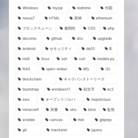
Windows
mysql
redmine
作図
nexus7
HTML
原神
ethereum
ブロックチェーン
脆弱性
CSS
php
docomo
github
dns
upgrade
android
セキュリティ
dq10
IE
midi
linux
ssh
curl
models.py
RAG
open-webui
dify
i2c
blockchain
キャラバンストーリーズ
bootstrap
windows11
顔文字
ec2
aws
オープンリゾルバ
mojolicious
minecraft
辞書
otrs
bind
監視
ansible
canvas
rhel
gitprep
git
mackerel
jquery