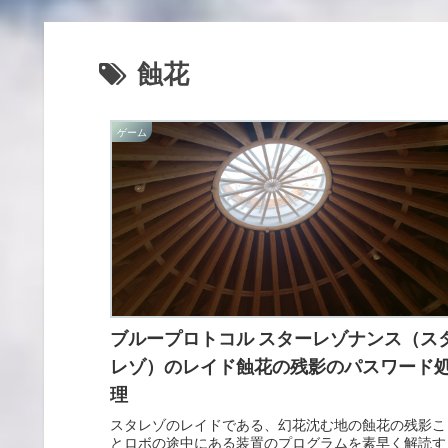
蝕花
ゲーム
ブループロトコル スターレゾナンス（ス
レゾ）のレイド蝕花の残影のパスワード
理
スタレゾのレイドである、幻花沈む地の蝕花の残影こ
とロボの途中にある装置のプログラムを素早く解読す