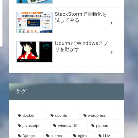
StackStormで自動化を
試してみる
UbuntuでWindowsアプ
リを動かす
タグ
docker
ubuntu
wordpress
javascript
windows10
python
Django
ollama
nginx
LLM