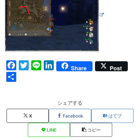
F
T
Li
Li
Share
Post
a
w
n
n
共
c
itt
e
k
有
e
er
e
b
dI
シェアする
o
n
X
Facebook
はてブ
o
LINE
コピー
k