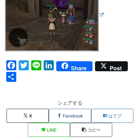
F
T
Li
Li
Share
Post
a
w
n
n
共
c
itt
e
k
有
e
er
e
b
dI
シェアする
o
n
X
Facebook
はてブ
o
LINE
コピー
k