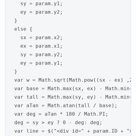
    sy = param.y1;

    ey = param.y2;

  }

  else {

    sx = param.x2;

    ex = param.x1;

    sy = param.y2;

    ey = param.y1;

  }

  var w = Math.sqrt(Math.pow((sx - ex) ,2)
  var base = Math.max(sx, ex) - Math.min(s
  var tall = Math.max(sy, ey) - Math.min(s
  var aTan = Math.atan(tall / base);

  var deg = aTan * 180 / Math.PI;

  deg = sy > ey ? 0 - deg: deg;

  var line = $("<div id=" + param.ID + "><