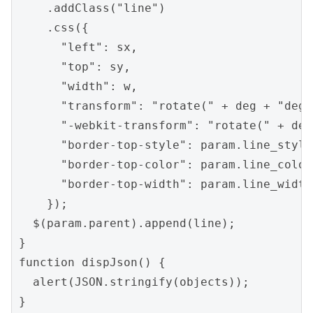
    .addClass("line")

    .css({

      "left": sx,

      "top": sy,

      "width": w,

      "transform": "rotate(" + deg + "deg)"
      "-webkit-transform": "rotate(" + deg
      "border-top-style": param.line_style,
      "border-top-color": param.line_color,
      "border-top-width": param.line_width,
    });

  $(param.parent).append(line);

}

function dispJson() {

  alert(JSON.stringify(objects));

}
