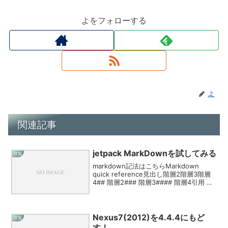
よをフォローする
よ
関連記事
jetpack MarkDownを試してみる
IT系
markdown記法はこちらMarkdown
quick reference見出し階層2階層3階層
4## 階層2### 階層3#### 階層4引用 引
用 >引用リンク今日という日は贈り物
(URL "title属性")数字付きリストリスト
1...
Nexus7(2012)を4.4.4にもど
IT系
す！