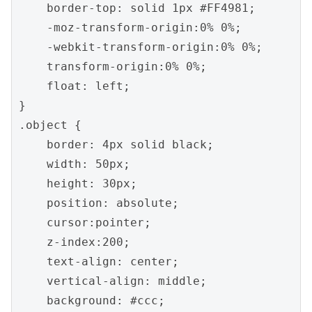
    border-top: solid 1px #FF4981;

    -moz-transform-origin:0% 0%;

    -webkit-transform-origin:0% 0%;

    transform-origin:0% 0%;

    float: left;

}

.object {

    border: 4px solid black;

    width: 50px;

    height: 30px;

    position: absolute;

    cursor:pointer;

    z-index:200;

    text-align: center;

    vertical-align: middle;

    background: #ccc;
