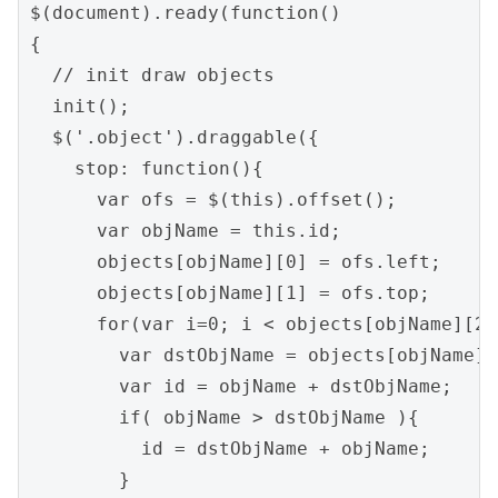
$(document).ready(function()

{

  // init draw objects

  init();

  $('.object').draggable({

    stop: function(){

      var ofs = $(this).offset();

      var objName = this.id;

      objects[objName][0] = ofs.left;

      objects[objName][1] = ofs.top;

      for(var i=0; i < objects[objName][2]
        var dstObjName = objects[objName][
        var id = objName + dstObjName;

        if( objName > dstObjName ){

          id = dstObjName + objName;

        }
