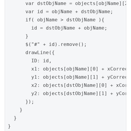
      var dstObjName = objects[objName][2][
      var id = objName + dstObjName;

      if( objName > dstObjName ){

        id = dstObjName + objName;

      }

      $("#" + id).remove();

      drawLine({

        ID: id,

        x1: objects[objName][0] + xCorrect,
        y1: objects[objName][1] + yCorrect,
        x2: objects[dstObjName][0] + xCorre
        y2: objects[dstObjName][1] + yCorre
      });

    }    

  }

}
