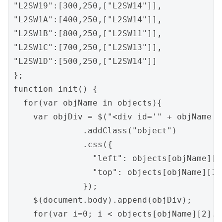
"L2SW19":[300,250,["L2SW14"]],

"L2SW1A":[400,250,["L2SW14"]],

"L2SW1B":[800,250,["L2SW11"]],

"L2SW1C":[700,250,["L2SW13"]],

"L2SW1D":[500,250,["L2SW14"]]

};

function init() {

  for(var objName in objects){

    var objDiv = $("<div id='" + objName +
              .addClass("object")

              .css({

                "left": objects[objName][0]
                "top": objects[objName][1],
              });

    $(document.body).append(objDiv);

    for(var i=0; i < objects[objName][2].l