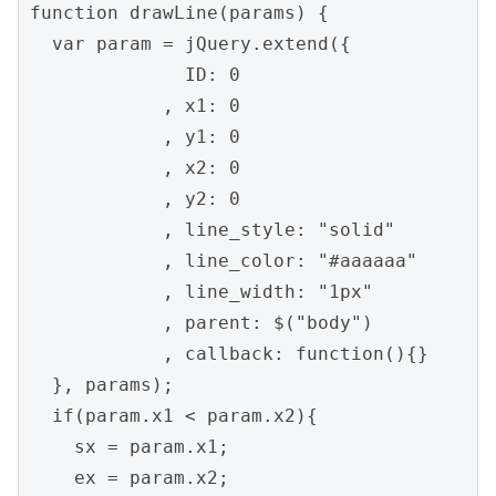
function drawLine(params) {

  var param = jQuery.extend({

              ID: 0

            , x1: 0

            , y1: 0

            , x2: 0

            , y2: 0

            , line_style: "solid"

            , line_color: "#aaaaaa"

            , line_width: "1px"

            , parent: $("body")

            , callback: function(){}

  }, params);

  if(param.x1 < param.x2){

    sx = param.x1;

    ex = param.x2;
