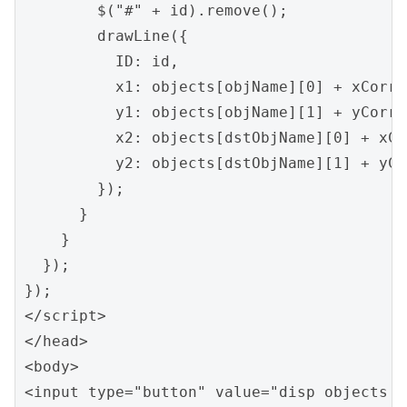
        $("#" + id).remove();

        drawLine({

          ID: id,

          x1: objects[objName][0] + xCorrec
          y1: objects[objName][1] + yCorrec
          x2: objects[dstObjName][0] + xCo
          y2: objects[dstObjName][1] + yCo
        });

      }    

    }

  });

});

</script>

</head>

<body>

<input type="button" value="disp objects a