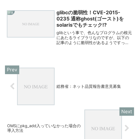
glibcの脆弱性！CVE-2015-
IT系
0235 通称ghost(ゴースト)を
solarisでもチェック!?
glibという事で、色んなプログラムの根元
にあたるライブラリなのですが、以下の
記事のように脆弱性があるようですっ！
(ごめんなさい手抜きです・・・)参考に
させてもらったURL・脆弱性の内容とチ
ェックプログラム(Linux版)・Solarisの...
総務省：ネット品質報告書意見募集
OMSにpkg_add入っていなかった場合の
導入方法