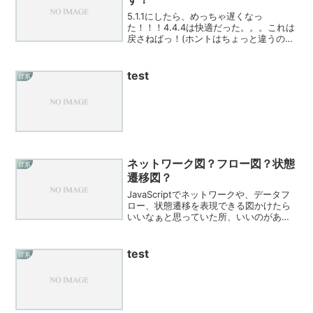
5.1.1にしたら、めっちゃ遅くなっ
た！！！4.4.4は快適だった。。。これは
戻さねばっ！(ホントはちょっと違うのだ
がｗ)手順googleのサイトから
FactoryImageをダウンロードします
Nexus7(2012)は、 "nakasi...
test
IT系
ネットワーク図？フロー図？状態
IT系
遷移図？
JavaScriptでネットワークや、データフ
ロー、状態遷移を表現できる図かけたら
いいなぁと思っていた所、いいのがあり
ました！状態遷移図等々ラック搭載図シ
ーケンス図
test
IT系