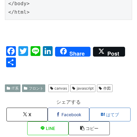
</body>

F
T
Li
Li
Share
Post
a
w
n
n
共
c
itt
e
k
有
e
er
e
b
dI
IT系
フロント
canvas
javascript
作図
o
n
シェアする
o
X
Facebook
はてブ
k
LINE
コピー