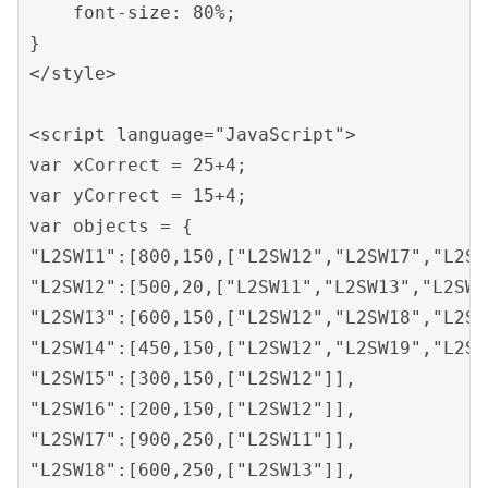
    font-size: 80%;

}

</style>

<script language="JavaScript">

var xCorrect = 25+4;

var yCorrect = 15+4;

var objects = {

"L2SW11":[800,150,["L2SW12","L2SW17","L2SW
"L2SW12":[500,20,["L2SW11","L2SW13","L2SW1
"L2SW13":[600,150,["L2SW12","L2SW18","L2SW
"L2SW14":[450,150,["L2SW12","L2SW19","L2SW
"L2SW15":[300,150,["L2SW12"]],

"L2SW16":[200,150,["L2SW12"]],

"L2SW17":[900,250,["L2SW11"]],

"L2SW18":[600,250,["L2SW13"]],
