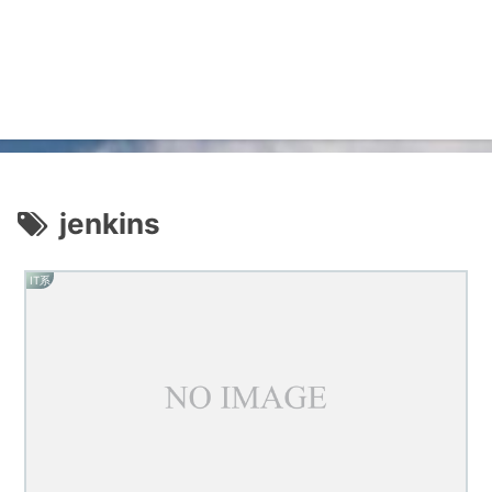
jenkins
IT系