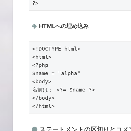
?>
HTMLへの埋め込み
<!DOCTYPE html>

<html>

<?php

$name = "alpha"

<body>

名前は： <?= $name ?>

</body>

</html>
ステートメントの区切りとコメ