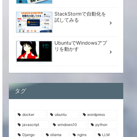
StackStormで自動化を
試してみる
UbuntuでWindowsアプ
リを動かす
タグ
docker
ubuntu
wordpress
javascript
windows10
python
Django
ollama
nginx
LLM