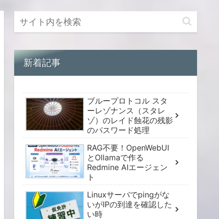
新着記事
ブループロトコル スタ
ーレゾナンス（スタレ
ゾ）のレイド蝕花の残影
のパスワード処理
RAG不要！OpenWebUI
とOllamaで作る
Redmine AIエージェン
ト
Linuxサーバでpingがな
いがIPの到達を確認した
い時