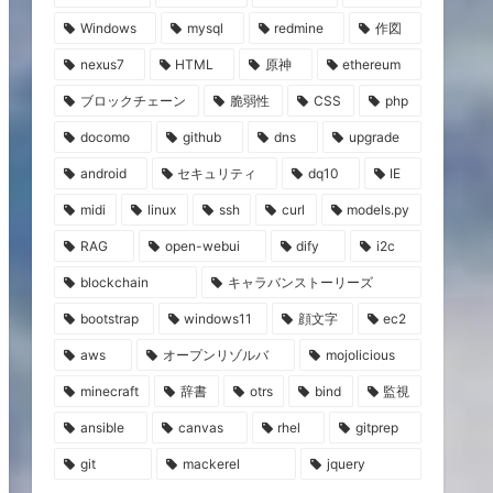
Windows
mysql
redmine
作図
nexus7
HTML
原神
ethereum
ブロックチェーン
脆弱性
CSS
php
docomo
github
dns
upgrade
android
セキュリティ
dq10
IE
midi
linux
ssh
curl
models.py
RAG
open-webui
dify
i2c
blockchain
キャラバンストーリーズ
bootstrap
windows11
顔文字
ec2
aws
オープンリゾルバ
mojolicious
minecraft
辞書
otrs
bind
監視
ansible
canvas
rhel
gitprep
git
mackerel
jquery