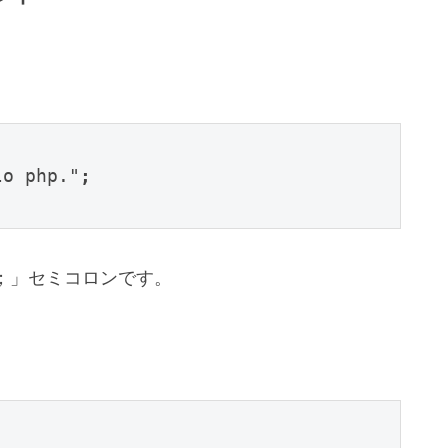
lo php."
;
；」セミコロンです。